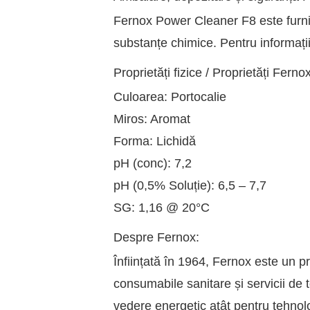
Fernox Power Cleaner F8 este furniz
substanțe chimice. Pentru informații
Proprietăți fizice / Proprietăți Fer
Culoarea: Portocalie
Miros: Aromat
Forma: Lichidă
pH (conc): 7,2
pH (0,5% Soluție): 6,5 – 7,7
SG: 1,16 @ 20°C
Despre Fernox:
Înființată în 1964, Fernox este un p
consumabile sanitare și servicii de 
vedere energetic atât pentru tehnolog