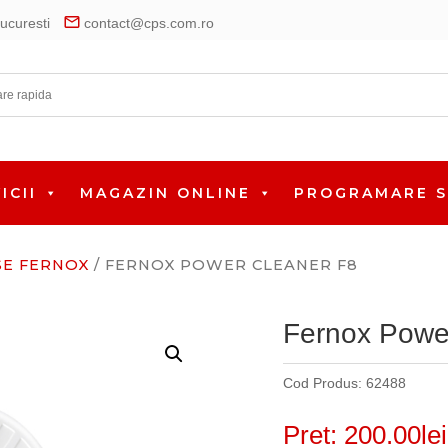
mail
ucuresti
contact@cps.com.ro
ICII
MAGAZIN ONLINE
PROGRAMARE S
E FERNOX
/ FERNOX POWER CLEANER F8
Fernox Powe
Cod Produs:
62488
Pret:
200.00
lei