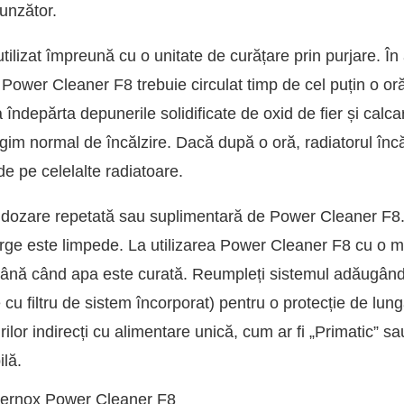
unzător.
ilizat împreună cu o unitate de curățare prin purjare. În
ii. Power Cleaner F8 trebuie circulat timp de cel puțin o o
îndepărta depunerile solidificate de oxid de fier și calcar
im normal de încălzire. Dacă după o oră, radiatorul încă 
de pe celelalte radiatoare.
o dozare repetată sau suplimentară de Power Cleaner F8. D
ge este limpede. La utilizarea Power Cleaner F8 cu o ma
 până când apa este curată. Reumpleți sistemul adăugân
 cu filtru de sistem încorporat) pentru o protecție de lung
ilor indirecți cu alimentare unică, cum ar fi „Primatic” sau a
ilă.
 Fernox Power Cleaner F8