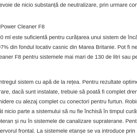
voie de nicio substanță de neutralizare, prin urmare cont
x Power Cleaner F8
 ml este suficientă pentru curățarea unui sistem de încă
97% din fondul locativ casnic din Marea Britanie. Pot fi n
aner F8 pentru sistemele mai mari de 130 de litri sau p
întregul sistem cu apă de la rețea. Pentru rezultate optime
rare, dacă sunt instalate, trebuie să poată fi complet dren
idere cu alezaj complet cu conectori pentru furtun. Robin
t nicio parte a sistemului să nu fie închisă în timpul curăț
bteran și nu în sistemele de canalizare supraterane. Pen
vorul frontal. La sistemele etanșe se va introduce prin ș