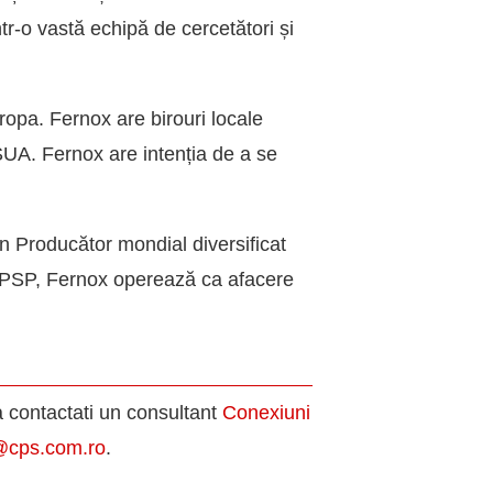
r-o vastă echipă de cercetători și
ropa. Fernox are birouri locale
SUA. Fernox are intenția de a se
n Producător mondial diversificat
 a PSP, Fernox operează ca afacere
a contactati un consultant
Conexiuni
@cps.com.ro
.