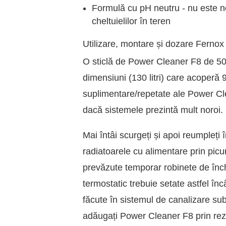
Formulă cu pH neutru - nu este ne
cheltuielilor în teren
Utilizare, montare și dozare Ferno
O sticlă de Power Cleaner F8 de 500
dimensiuni (130 litri) care acoperă 
suplimentare/repetate ale Power Cle
dacă sistemele prezintă mult noroi.
Mai întâi scurgeți și apoi reumpleți 
radiatoarele cu alimentare prin picu
prevăzute temporar robinete de înch
termostatic trebuie setate astfel încâ
făcute în sistemul de canalizare su
adăugați Power Cleaner F8 prin rezer