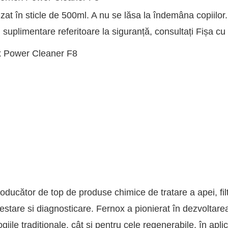
at în sticle de 500ml. A nu se lăsa la îndemâna copiilor
 suplimentare referitoare la siguranță, consultați Fișa c
nox Power Cleaner F8
roducător de top de produse chimice de tratare a apei, filt
testare si diagnosticare. Fernox a pionierat în dezvoltare
iile tradiționale, cât și pentru cele regenerabile, în aplic