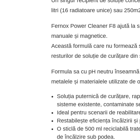
Un singur recipient de soluție conce
litri (16 radiatoare unice) sau 250m
Fernox Power Cleaner F8 ajută la sp
manuale și magnetice.
Această formulă care nu formează s
resturilor de soluție de curățare din
Formula sa cu pH neutru înseamnă și
metalele și materialele utilizate de 
Soluția puternică de curățare, rap
sisteme existente, contaminate se
Ideal pentru scenarii de reabilita
Restabilește eficiența încălzirii ș
O sticlă de 500 ml reciclabilă tra
de încălzire sub podea.