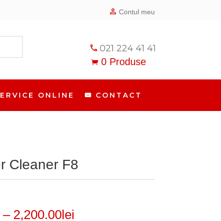
person_outline
Contul meu
021 224 41 41
phone
0 Produse

ERVICE ONLINE
CONTACT
r Cleaner F8
Interval
–
2,200.00
lei