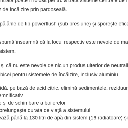
ntrată poate fi folosit pentru a trata sisteme centrale de
2 de încălzire prin pardoseală.
ălările de tip powerflush (sub presiune) și sporește efic
pumă înseamnă că la locul respectiv este nevoie de mai
 sistem.
 că nu este nevoie de niciun produs ulterior de neutrali
obicei pentru sistemele de încălzire, inclusiv aluminiu.
idă, pe bază de acid citric, elimină sedimentele, reziduur
mnificativ
re și de schimbare a boilerelor
i prelungește durata de viață a sistemului
tează până la 130 litri de apă din sistem (16 radiatoare) 