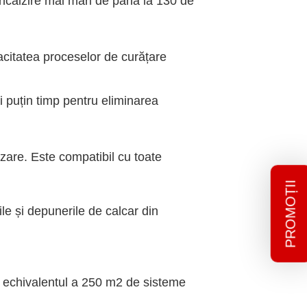
 încălzire mai mari de până la 130 de
acitatea proceselor de curățare
 puțin timp pentru eliminarea
zare. Este compatibil cu toate
PROMOȚII
ile și depunerile de calcar din
și echivalentul a 250 m2 de sisteme