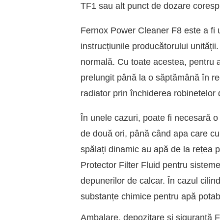
TF1 sau alt punct de dozare coresp
Fernox Power Cleaner F8 este a fi ut
instrucțiunile producătorului unităț
normală. Cu toate acestea, pentru a 
prelungit până la o săptămână în reg
radiator prin închiderea robinetelor 
În unele cazuri, poate fi necesară 
de două ori, până când apa care cur
spălați dinamic au apă de la rețea
Protector Filter Fluid pentru sisteme
depunerilor de calcar. În cazul cilindr
substanțe chimice pentru apă potab
Ambalare, depozitare și siguranță