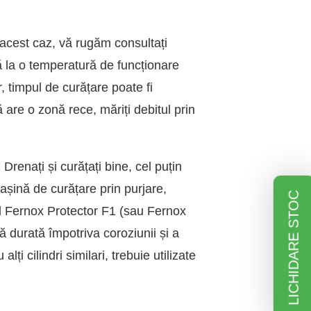
 acest caz, vă rugăm consultați
ră la o temperatură de funcționare
, timpul de curățare poate fi
are o zonă rece, măriți debitul prin
renați și curățați bine, cel puțin
șină de curățare prin purjare,
LICHIDARE STOC
d Fernox Protector F1 (sau Fernox
ă durată împotriva coroziunii și a
lți cilindri similari, trebuie utilizate