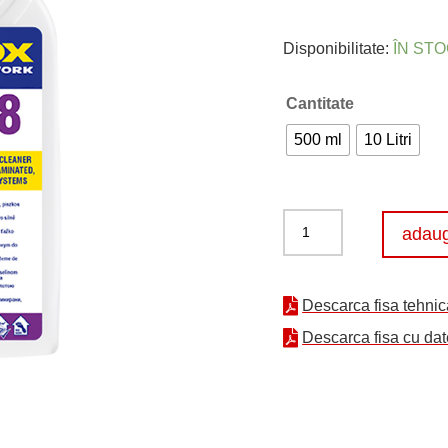
Disponibilitate:
ÎN ST
Cantitate
500 ml
10 Litri
Cantitate
adaug
Fernox
Power
Cleaner
Descarca fisa tehnic
F8
Descarca fisa cu dat